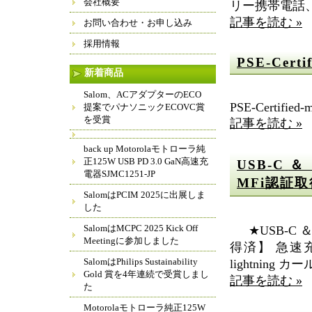
会社概要
リー携帯電話、
記事を読む »
お問い合わせ・お申し込み
採用情報
PSE-Certif
新着商品
Salom、ACアダプターのECO
PSE-Certified-
提案でパナソニックECOVC賞
を受賞
記事を読む »
back up Motorolaモトローラ純
正125W USB PD 3.0 GaN高速充
USB-C ＆
電器SJMC1251-JP
MFi認証
SalomはPCIM 2025に出展しま
した
SalomはMCPC 2025 Kick Off
★USB-C ＆ 
Meetingに参加しました
得済】 急速充
SalomはPhilips Sustainability
lightning カ
Gold 賞を4年連続で受賞しまし
記事を読む »
た
Motorolaモトローラ純正125W