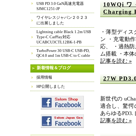
USB PD 3.0 GaN高速充電器
10WQi
SJMC1251-JP
Charging 
ワイヤレスジャパン２０２３
に出展しました
・薄型ディス
Lightning cable Black 1.2m USB
Type-C CarPlay対応
ン ・充電動作
UCABCU3CTL12BK-1-PB
応、 ・過熱
TurboPower 30 USB-C USB-PD,
ム搭載 ・本体
QC4.0 and 1m USB-C to C cable
記事を読む »
新着情報＆ブログ
採用情報
27W PD3.0
HP公開しました
新世代の uCharge
適合し、驚愕の 5
あらゆるPD3. 
記事を読む »