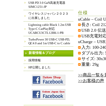
USB PD 3.0 GaN高速充電器
SJMC1251-JP
仕様
ワイヤレスジャパン２０２３
に出展しました
uCable – Coil 
長さ: Coil 212
Lightning cable Black 1.2m USB
Type-C CarPlay対応
USB 2.0 伝
UCABCU3CTL12BK-1-PB
USB充電対
TurboPower 30 USB-C USB-PD,
uCharge – U
QC4.0 and 1m USB-C to C cable
入力: 100-24
ダブル出力: 5
新着情報＆ブログ
サイズ: 30x3
採用情報
重量: 29g
HP公開しました
>>商品一覧を
>>お客様の声