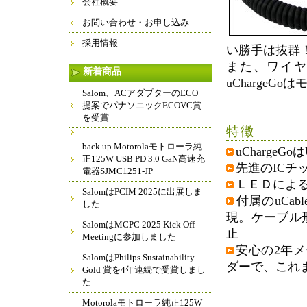
会社概要
お問い合わせ・お申し込み
採用情報
い勝手は抜群
また、ワイヤの
新着商品
uCharge
Salom、ACアダプターのECO
提案でパナソニックECOVC賞
を受賞
特徴
back up Motorolaモトローラ純
uCharge
正125W USB PD 3.0 GaN高速充
先進のIC
電器SJMC1251-JP
ＬＥＤによ
SalomはPCIM 2025に出展しま
付属のuCa
した
現。ケーブル
SalomはMCPC 2025 Kick Off
止
Meetingに参加しました
安心の2年メ
SalomはPhilips Sustainability
ダーで、これ
Gold 賞を4年連続で受賞しまし
た
Motorolaモトローラ純正125W